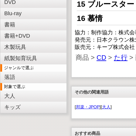
DVD
15 ブルースター
Blu-ray
16 慕情
書籍
協力：制作協力：株式会
書籍+DVD
発売元：日本クラウン株
木製玩具
販売元：キープ株式会社
商品 >
CD
>
た行
>
紙製知育玩具
ジャンルで選ぶ
落語
対象で選ぶ
その他の関連用語
大人
キッズ
[
邦楽・JPOP
][
大人
]
おすすめ商品