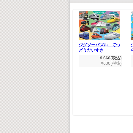
世紀の巨匠たち クラ
にほんち
ジグソーパズル てつ
シック名演集 CD50枚
どうだいすき
組
880(税込)
¥ 660(税込)
¥ 9,900(税込)
800(税抜)
¥600(税抜)
¥9,000(税抜)