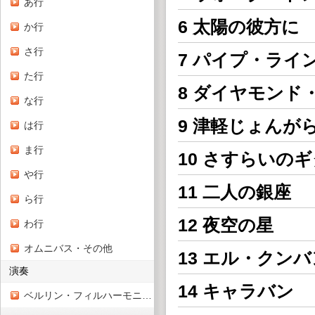
あ行
6 太陽の彼方に
か行
さ行
7 パイプ・ライ
た行
8 ダイヤモンド
な行
9 津軽じょんが
は行
ま行
10 さすらいの
や行
11 二人の銀座
ら行
12 夜空の星
わ行
オムニバス・その他
13 エル・クン
演奏
14 キャラバン
ベルリン・フィルハーモニー管弦楽団