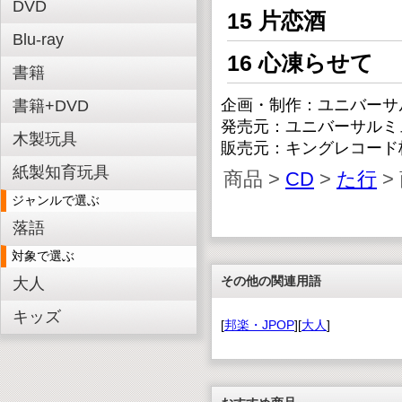
DVD
15 片恋酒
Blu-ray
16 心凍らせて
書籍
企画・制作：ユニバーサ
書籍+DVD
発売元：ユニバーサルミ
木製玩具
販売元：キングレコード
紙製知育玩具
商品 >
CD
>
た行
>
ジャンルで選ぶ
落語
対象で選ぶ
その他の関連用語
大人
キッズ
[
邦楽・JPOP
][
大人
]