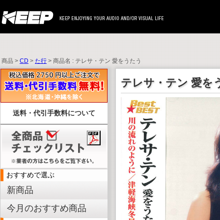
商品 >
CD
>
た行
> 商品名 : テレサ・テン 愛をうたう
テレサ・テン 愛を
送料・代引手数料について
おすすめで選ぶ
新商品
今月のおすすめ商品