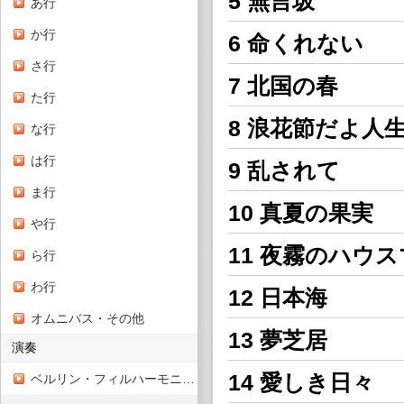
5 無言坂
あ行
か行
6 命くれない
さ行
7 北国の春
た行
8 浪花節だよ人
な行
は行
9 乱されて
ま行
10 真夏の果実
や行
11 夜霧のハウ
ら行
わ行
12 日本海
オムニバス・その他
13 夢芝居
演奏
14 愛しき日々
ベルリン・フィルハーモニー管弦楽団