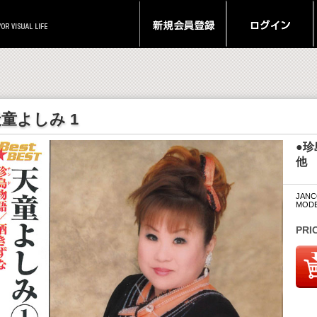
童よしみ 1
●
他 
JANC
MODE
PRI