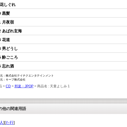
 花しぐれ
0 黒髪
1 月夜宿
2 あばれ玄海
3 花道
4 男どうし
5 酔ごころ
6 忘れ酒
元：株式会社テイチクエンタテインメント
元：キープ株式会社
品 >
CD
>
邦楽・JPOP
> 商品名 : 天童よしみ 1
の他の関連用語
人
][
た行
]