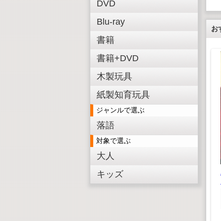
DVD
Blu-ray
お
書籍
書籍+DVD
木製玩具
紙製知育玩具
ジャンルで選ぶ
E SONGS
落語
の恋の唄
対象で選ぶ
,848(税込)
大人
,680(税抜)
木製3D恐竜パズル ス
木製3D恐竜パズル ブ
キッズ
テゴサウルス
ラキオサウルス
¥ 550(税込)
¥ 550(税込)
¥500(税抜)
¥500(税抜)