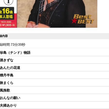
録内容
録時間:73分39秒
 珍島（チンド）物語
 酒きずな
 あんたの花道
 積丹半島
 旅まくら
 風挽歌
 おんなの願い
 夫婦あかり