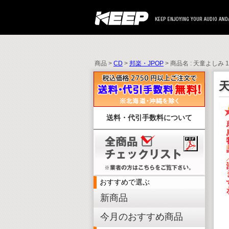
商品 >
CD
>
邦楽・JPOP
> 商品名 : 天童よしみ 1
天
送料・代引手数料について
おすすめで選ぶ
新商品
今月のおすすめ商品