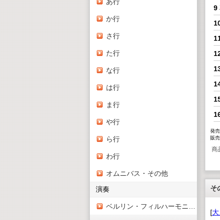
あ行
9
か行
1
さ行
1
た行
1
1
な行
1
は行
1
ま行
1
や行
発売
ら行
販売
商
わ行
オムニバス・その他
そ
演奏
ベルリン・フィルハーモニー管弦楽団
[
大