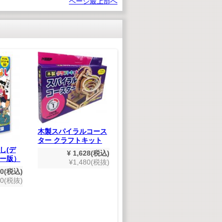
ページ最上部へ
ジ
し
木製スパイラルコース
ター クラフトキット
し(デ
だいすき新幹線(ハイ
¥ 1,628(税込)
ー版）
ビジョン）
¥1,480(税抜)
80(税込)
¥ 1,980(税込)
00(税抜)
¥1,800(税抜)