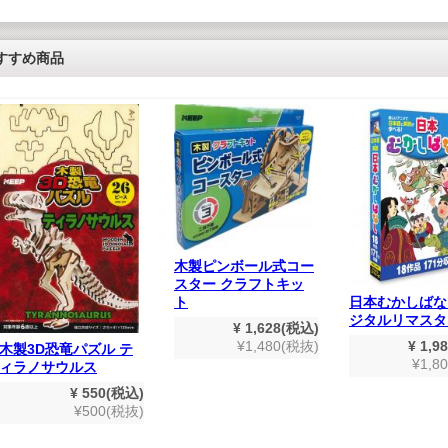
すすめ商品
木製ピンボール式コー
スター クラフトキッ
日本むかしばな
ト
ジタルリマスタ
¥ 1,628(税込)
¥ 1,9
¥1,480(税抜)
木製3D恐竜パズル テ
¥1,8
ィラノサウルス
¥ 550(税込)
¥500(税抜)