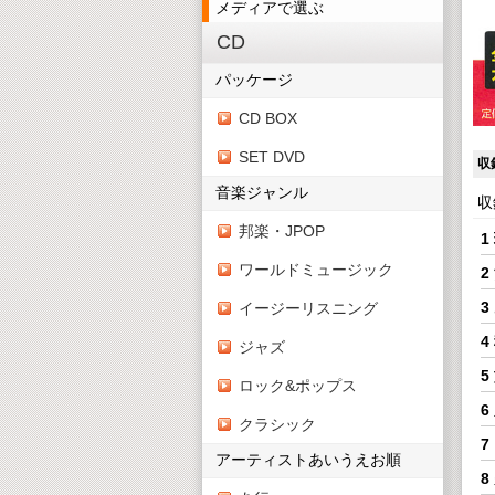
メディアで選ぶ
CD
パッケージ
CD BOX
SET DVD
収
音楽ジャンル
収
邦楽・JPOP
1
ワールドミュージック
2
3
イージーリスニング
4
ジャズ
5
ロック&ポップス
6
クラシック
7
アーティストあいうえお順
8