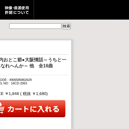
河内おとこ節●大阪情話～うちと一
なれへんか～ 他 全16曲
ODE : 4906585862629
L NO : 16CD-2063
CE ￥1,848
( 税抜 ￥1,680)