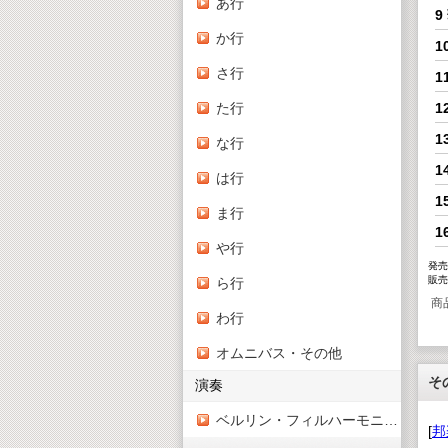
あ行
9
か行
1
さ行
1
た行
1
1
な行
1
は行
1
ま行
1
や行
発売
販売
ら行
商
わ行
オムニバス・その他
そ
演奏
ベルリン・フィルハーモニー管弦楽団
[
邦