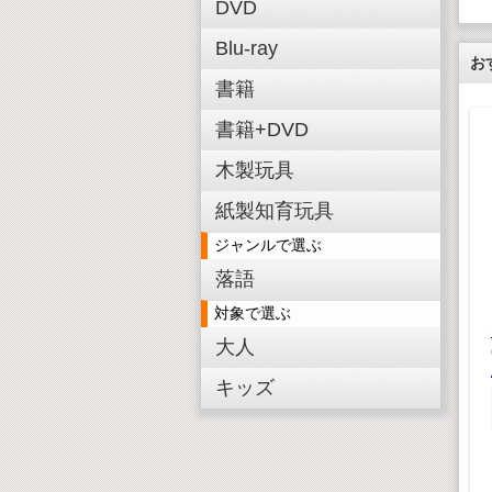
DVD
Blu-ray
お
書籍
書籍+DVD
木製玩具
紙製知育玩具
知育パズル にほんち
ジグソーパズル おい
ジャンルで選ぶ
ず
しいたべもの
E SONGS
落語
の恋の唄
¥ 880(税込)
¥ 660(税込)
¥800(税抜)
¥600(税抜)
対象で選ぶ
,848(税込)
大人
,680(税抜)
キッズ