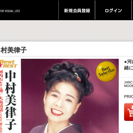
中村美律子
●
緒に
JANC
MODE
PRI