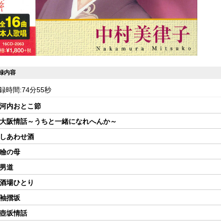
録内容
録時間:74分55秒
 河内おとこ節
2 大阪情話～うちと一緒になれへんか～
 しあわせ酒
 瞼の母
 男道
 酒場ひとり
 袖摺坂
 壺坂情話