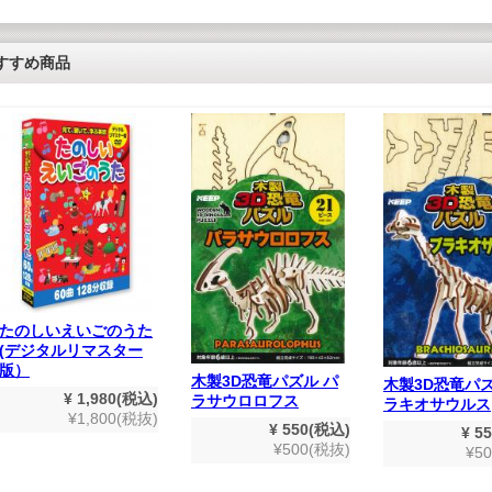
すすめ商品
たのしいえいごのうた
(デジタルリマスター
版）
木製3D恐竜パズル パ
木製3D恐竜パズ
¥ 1,980(税込)
ラサウロロフス
ラキオサウルス
¥1,800(税抜)
¥ 550(税込)
¥ 5
¥500(税抜)
¥5