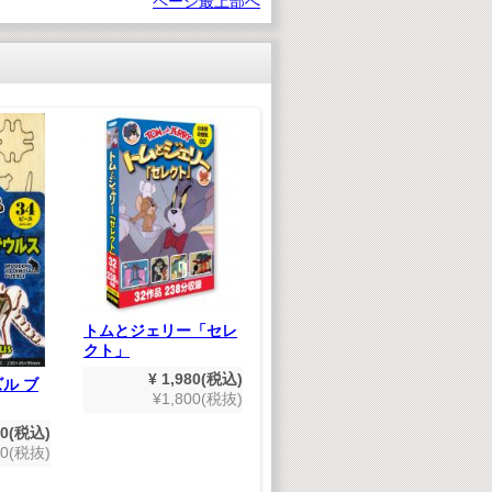
ページ最上部へ
木製エスカレーター式
コースター クラフト
キット
トムとジェリー「セレ
日
クト」
ジ
¥ 1,628(税込)
¥1,480(税抜)
¥ 1,980(税込)
ル ブ
¥1,800(税抜)
50(税込)
00(税抜)