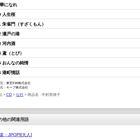
 華になれ
0 人生桜
1 朱雀門（すざくもん）
2 瀬戸の港
3 河内酒
4 鳶（とび）
5 おんなの純情
6 港町情話
元：東芝EMI株式会社
元：キープ株式会社
品 >
CD
>
な行
> 商品名 : 中村美律子
の他の関連用語
楽・JPOP
][
大人
]