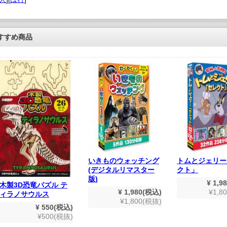
すすめ商品
いきものウォッチング
トムとジェリー
(デジタルリマスター
クト」
版)
¥ 1,9
木製3D恐竜パズル テ
¥ 1,980(税込)
¥1,8
ィラノサウルス
¥1,800(税抜)
¥ 550(税込)
¥500(税抜)