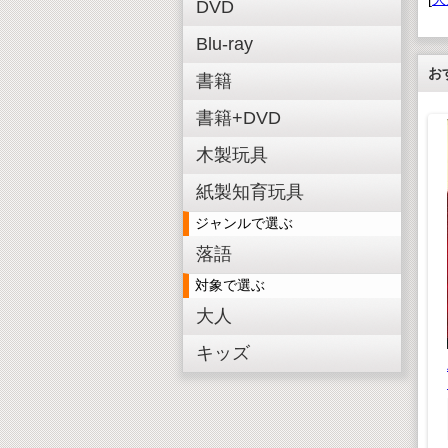
DVD
Blu-ray
お
書籍
書籍+DVD
木製玩具
紙製知育玩具
ジャンルで選ぶ
ズル はた
の
落語
 660(税込)
木製ピンボール式コー
対象で選ぶ
¥600(税抜)
スター クラフトキッ
木製ダイヤル式金庫型
大人
ト
貯金箱 クラフトキッ
ト
¥ 1,628(税込)
キッズ
¥1,480(税抜)
¥ 2,178(税込)
¥1,980(税抜)