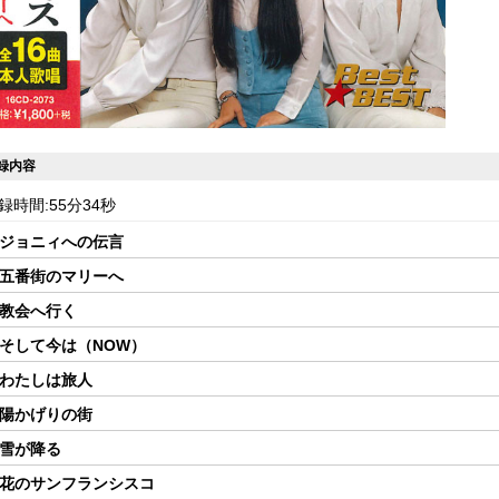
録内容
録時間:55分34秒
 ジョニィへの伝言
 五番街のマリーへ
 教会へ行く
 そして今は（NOW）
 わたしは旅人
 陽かげりの街
 雪が降る
 花のサンフランシスコ