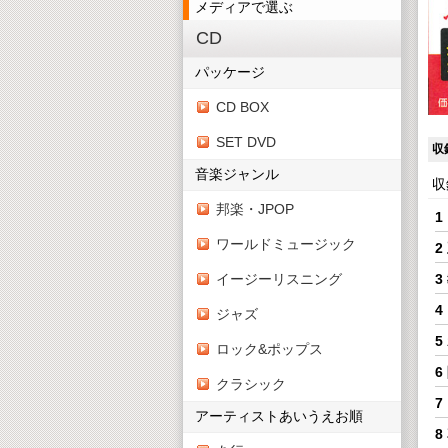
メディアで選ぶ
CD
パッケージ
CD BOX
SET DVD
収
音楽ジャンル
収
邦楽・JPOP
1
ワールドミュージック
2
イージーリスニング
3
4
ジャズ
5
ロック&ポップス
6
クラシック
7
アーティストあいうえお順
8