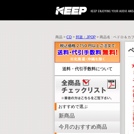
商品 >
CD
>
邦楽・JPOP
> 商品名 : ペドロ＆
送料・代引手数料について
おすすめで選ぶ
新商品
今月のおすすめ商品