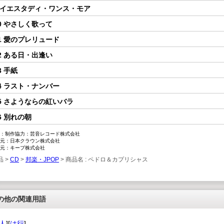
 イエスタディ・ワンス・モア
0 やさしく歌って
1 愛のプレリュード
2 ある日・出逢い
3 手紙
4 ラスト・ナンバー
5 さようならの紅いバラ
6 別れの朝
：制作協力：芸音レコード株式会社
元：日本クラウン株式会社
元：キープ株式会社
品 >
CD
>
邦楽・JPOP
> 商品名 : ペドロ＆カプリシャス
の他の関連用語
人
][
は行
]