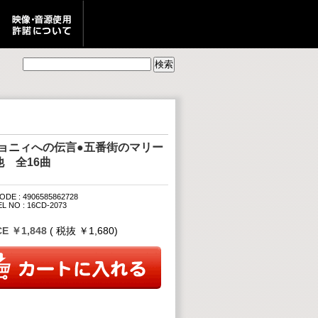
ジョニィへの伝言●五番街のマリー
他 全16曲
ODE : 4906585862728
L NO : 16CD-2073
CE ￥1,848
( 税抜 ￥1,680)