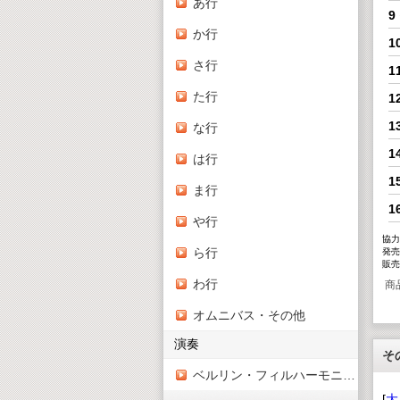
あ行
9
か行
1
さ行
1
た行
1
1
な行
1
は行
1
ま行
1
や行
協力
ら行
発売
販売
わ行
商
オムニバス・その他
演奏
そ
ベルリン・フィルハーモニー管弦楽団
[
大