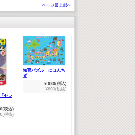
ページ最上部へ
知育パズル にほんち
ず
¥ 880(税込)
¥800(税抜)
「セレ
のりものだいすき
た
(
¥ 1,980(税込)
版
80(税込)
¥1,800(税抜)
00(税抜)