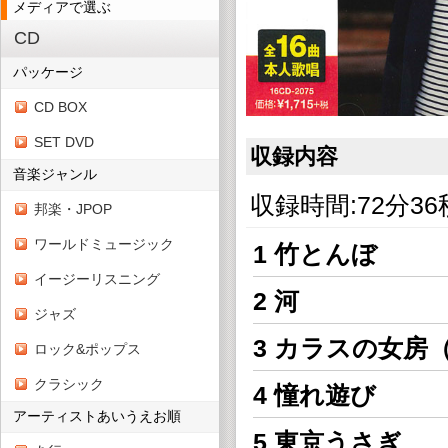
メディアで選ぶ
CD
パッケージ
CD BOX
SET DVD
収録内容
音楽ジャンル
収録時間:72分36
邦楽・JPOP
ワールドミュージック
1 竹とんぼ
イージーリスニング
2 河
ジャズ
3 カラスの女房（ﾆ
ロック&ポップス
クラシック
4 憧れ遊び
アーティストあいうえお順
5 東京うさぎ