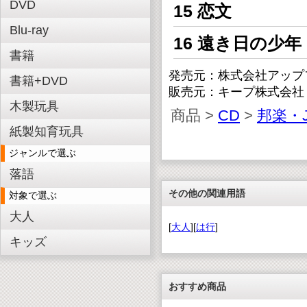
DVD
15 恋文
Blu-ray
16 遠き日の少年
書籍
発売元：株式会社アップ
書籍+DVD
販売元：キープ株式会社
木製玩具
商品 >
CD
>
邦楽・J
紙製知育玩具
ジャンルで選ぶ
落語
その他の関連用語
対象で選ぶ
大人
[
大人
][
は行
]
キッズ
おすすめ商品