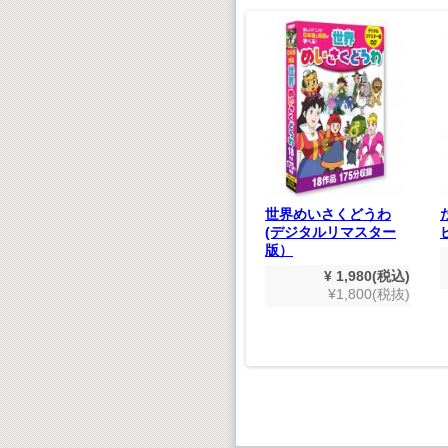
ジグソーパズル かわ
いいどうぶつ
¥ 660(税込)
¥600(税抜)
式金庫型
世界めいさくどうわ
フトキッ
(デジタルリマスター
版）
,178(税込)
¥ 1,980(税込)
980(税抜)
¥1,800(税抜)