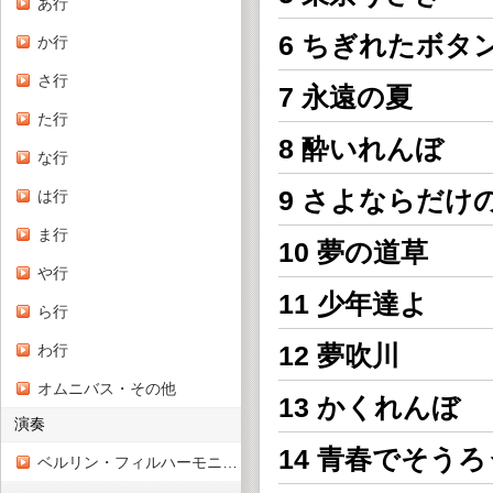
あ行
6 ちぎれたボタ
か行
さ行
7 永遠の夏
た行
8 酔いれんぼ
な行
9 さよならだけ
は行
ま行
10 夢の道草
や行
11 少年達よ
ら行
12 夢吹川
わ行
オムニバス・その他
13 かくれんぼ
演奏
14 青春でそうろ
ベルリン・フィルハーモニー管弦楽団