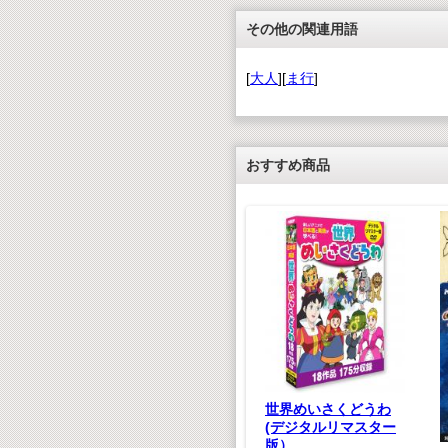
その他の関連用語
[
大人
][
ま行
]
おすすめ商品
あいうえ
880(税込)
800(税抜)
世界めいさくどうわ
(デジタルリマスター
版）