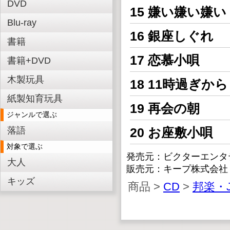
DVD
15 嫌い嫌い嫌い
Blu-ray
16 銀座しぐれ
書籍
17 恋慕小唄
書籍+DVD
木製玩具
18 11時過ぎから
紙製知育玩具
19 再会の朝
ジャンルで選ぶ
落語
20 お座敷小唄
対象で選ぶ
発売元：ビクターエンタ
大人
販売元：キープ株式会社
キッズ
商品 >
CD
>
邦楽・J