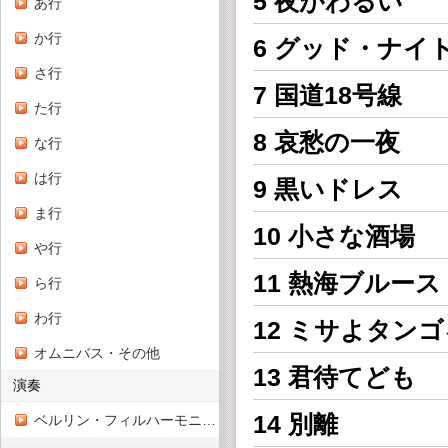
5 夜がわるい
あ行
か行
6 グッド・ナイ
さ行
7 国道18号線
た行
8 哀愁の一夜
な行
は行
9 黒いドレス
ま行
10 小さな酒場
や行
11 熱海ブルース
ら行
わ行
12 ミサよタン
オムニバス・その他
13 君待てども
演奏
14 別離
ベルリン・フィルハーモニー管弦楽団