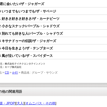
 君に会いたい/ザ・ジャガーズ
0 いつまでもいつまでも/ザ・サベージ
1 好きさ好きさ好きさ/ザ・カーナビーツ
2 小さなスナック/パープル・シャドウズ
3 別れても好きな人/パープル・シャドウズ
4 キサナドゥーの伝説/ザ・ジャガーズ
5 今日を生きよう/ザ・テンプターズ
6 風が泣いている/ザ・スパイダース
元：株式会社テイチクエンタテインメント
元：キープ株式会社
品 >
CD
>
か行
> 商品名 : グループ・サウンズ
の他の関連用語
楽・JPOP
][
大人
][
オムニバス・その他
]