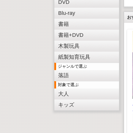
DVD
Blu-ray
お
書籍
書籍+DVD
木製玩具
紙製知育玩具
ジャンルで選ぶ
J-POP LOVE SONGS
落語
～僕ときみの恋の唄
～ CD
対象で選ぶ
¥ 1,848(税込)
ォッチング
大人
¥1,680(税抜)
マスター
キッズ
木製3D恐竜パズル ブ
,980(税込)
ラキオサウルス
,800(税抜)
¥ 550(税込)
¥500(税抜)