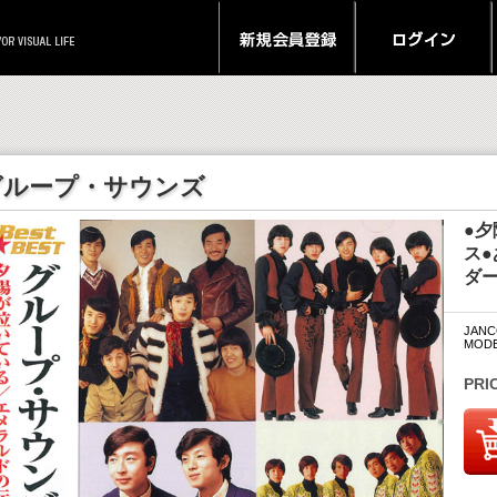
グループ・サウンズ
●夕
ス●
ダー
JANC
MODE
PRI