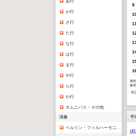
あ行
9
か行
1
さ行
1
た行
1
1
な行
1
は行
1
ま行
1
や行
発売
ら行
販売
商
わ行
オムニバス・その他
そ
演奏
ベルリン・フィルハーモニー管弦楽団
[
邦