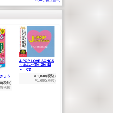
ページ最上部へ
世
D
J-POP LOVE SONGS
～きみと僕の恋の唄
～ CD
¥ 1,848(税込)
きょう
たのしいえいごのうた
¥1,680(税抜)
(デジタルリマスター
80(税込)
版）
00(税抜)
¥ 1,980(税込)
¥1,800(税抜)