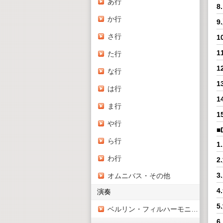
あ行
8
か行
9
さ行
1
1
た行
1
な行
1
は行
1
ま行
1
や行
■
ら行
1
わ行
2
3
オムニバス・その他
4
演奏
5
ベルリン・フィルハーモニー管弦楽団
6