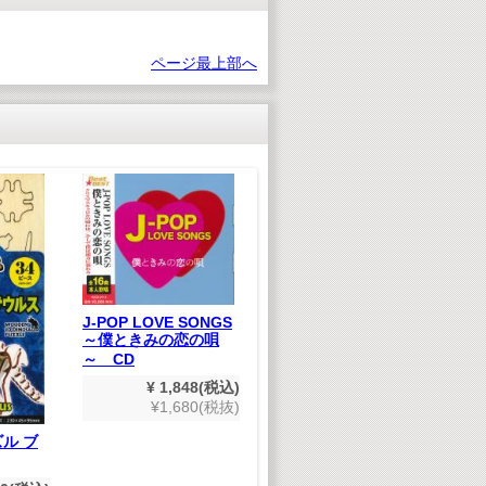
ページ最上部へ
J-POP LOVE SONGS
J-POP LOVE SONGS
～僕ときみの恋の唄
～私とあなたの愛の唄
～ CD
～ CD
¥ 1,848(税込)
の
¥ 1,848(税込)
¥1,680(税抜)
¥1,680(税抜)
ル ブ