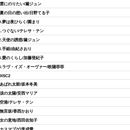
.雲にのりたい/黛ジュン
.夏の日の想い出/日野てる子
0.夢は夜ひらく/園まり
1.つぐない/テレサ・テン
2.天使の誘惑/黛ジュン
3.手紙/由紀さおり
4.愛のくらし/加藤登紀子
5.ラヴ・イズ・オーヴァー/欧陽菲菲
DISC2
.あばれ太鼓/坂本冬美
.涙の太陽/安西マリア
.空港/テレサ・テン
.無言坂/香西かおり
.女の意地/西田佐知子
.カスマプゲ/李成愛