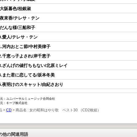
.大阪暮色/桂銀淑
.夜來香/テレサ・テン
.だんな様/三船和子
0.愛人/テレサ・テン
1.河内おとこ節/中村美律子
2.千恵っ子よされ/岸千恵子
3.ざんげの値打ちもない/北原ミレイ
4.また君に恋してる/坂本冬美
5.夜明けのスキャット/由紀さおり
元：ユニバーサルミュージック合同会社
元：キープ株式会社
品 >
CD
> 商品名 : 女の昭和はやり歌 ベスト30 （CD2枚組）
の他の関連用語