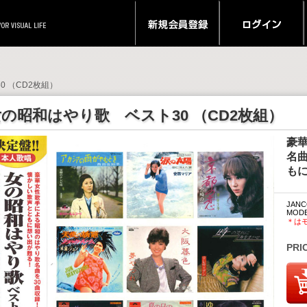
0 （CD2枚組）
の昭和はやり歌 ベスト30 （CD2枚組）
豪
名
も
JANC
MODE
＊は
PRI