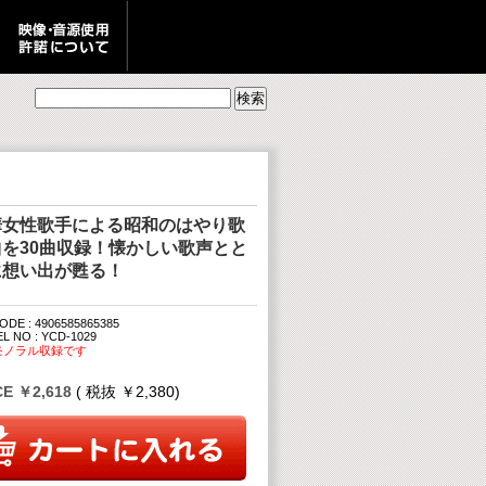
華女性歌手による昭和のはやり歌
曲を30曲収録！懐かしい歌声とと
に想い出が甦る！
ODE : 4906585865385
L NO : YCD-1029
モノラル収録です
CE ￥2,618
( 税抜 ￥2,380)