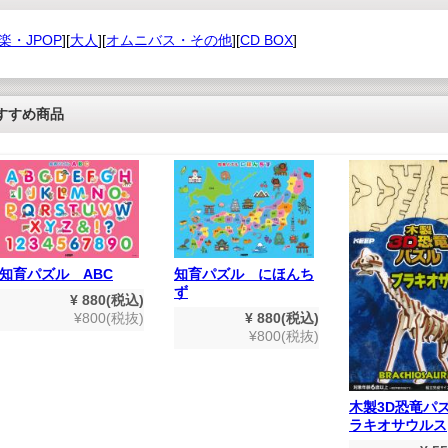
楽・JPOP
][
大人
][
オムニバス・その他
][
CD BOX
]
すすめ商品
知育パズル ABC
知育パズル にほんち
ず
¥ 880(税込)
¥800(税抜)
¥ 880(税込)
¥800(税抜)
木製3D恐竜パズ
ラキオサウルス