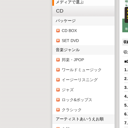
メディアで選ぶ
CD
パッケージ
CD BOX
SET DVD
収
音楽ジャンル
収
邦楽・JPOP
■
ワールドミュージック
1
2
イージーリスニング
3
ジャズ
4
ロック&ポップス
5
クラシック
6
アーティストあいうえお順
7