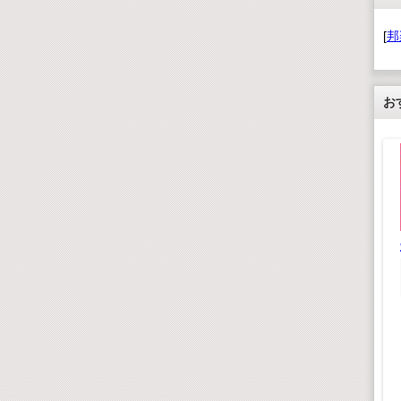
[
邦
お
世紀の巨匠たち クラ
シック名演集 CD50枚
組
ラルコース
¥ 9,900(税込)
トキット
¥9,000(税抜)
,628(税込)
,480(税抜)
木製3D恐竜パズル テ
ィラノサウルス