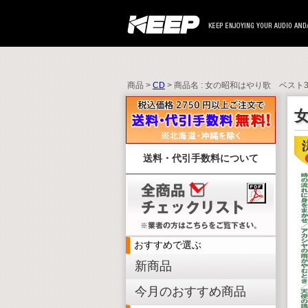
商品 >
CD
> 商品名 : 女の昭和はやり歌 ベスト3
女
送料・代引手数料について
おすすめで選ぶ
新商品
今月のおすすめ商品