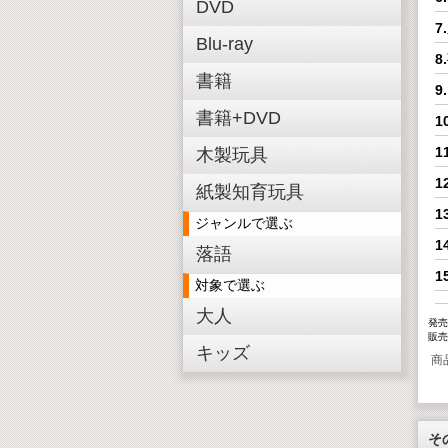
DVD
7
Blu-ray
8
書籍
9
書籍+DVD
1
1
木製玩具
1
紙製知育玩具
1
ジャンルで選ぶ
1
落語
1
対象で選ぶ
大人
発売
販売
キッズ
商
そ