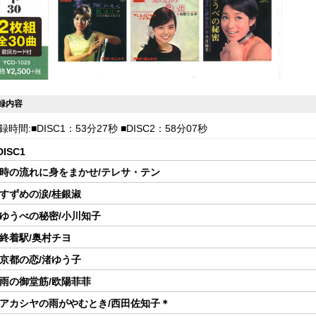
録内容
録時間:■DISC1：53分27秒 ■DISC2：58分07秒
DISC1
.時の流れに身をまかせ/テレサ・テン
.すずめの涙/桂銀淑
.ゆうべの秘密/小川知子
.終着駅/奥村チヨ
.京都の恋/渚ゆう子
.雨の御堂筋/欧陽菲菲
.アカシヤの雨がやむとき/西田佐知子＊