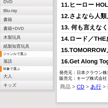
DVD
11.ヒーロー HOL
Blu-ray
12.さよなら人
書籍
13. 何も言えな
書籍+DVD
木製玩具
14.ロード／TH
紙製知育玩具
15.TOMORR
ジャンルで選ぶ
16.Get Alon
落語
対象で選ぶ
発売元：日本クラウン株
大人
販売元：キープ株式会社
キッズ
商品 >
CD
>
あ行
>