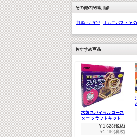
その他の関連用語
[
邦楽・JPOP
][
オムニバス・その
おすすめ商品
ち クラ
CD50枚
木製スパイラルコース
,900(税込)
ター クラフトキット
000(税抜)
懐かしいどうよう(デ
¥ 1,628(税込)
ジタルリマスター版）
¥1,480(税抜)