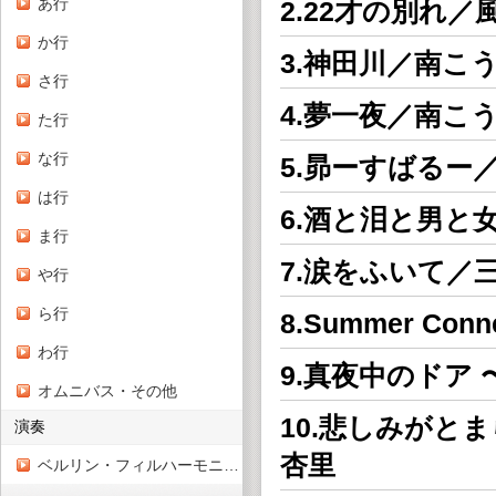
あ行
2.22才の別れ／
か行
3.神田川／南こ
さ行
4.夢一夜／南こ
た行
な行
5.昴ーすばるー
は行
6.酒と泪と男と
ま行
7.涙をふいて／
や行
ら行
8.Summer Con
わ行
9.真夜中のドア 〜
オムニバス・その他
10.悲しみがとまらな
演奏
杏里
ベルリン・フィルハーモニー管弦楽団