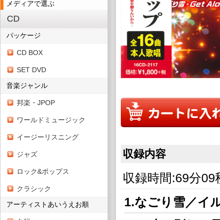
メディアで選ぶ
CD
パッケージ
CD BOX
SET DVD
音楽ジャンル
邦楽・JPOP
ワールドミュージック
イージーリスニング
収録内容
ジャズ
ロック&ポップス
収録時間:69分09
クラシック
1.なごり雪／イ
アーティストあいうえお順