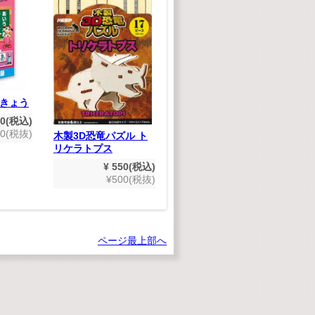
きょう
の
80(税込)
00(税抜)
木製3D恐竜パズル ト
木製3D恐竜パズル テ
リケラトプス
ィラノサウルス
¥ 550(税込)
¥ 550(税込)
¥500(税抜)
¥500(税抜)
ページ最上部へ