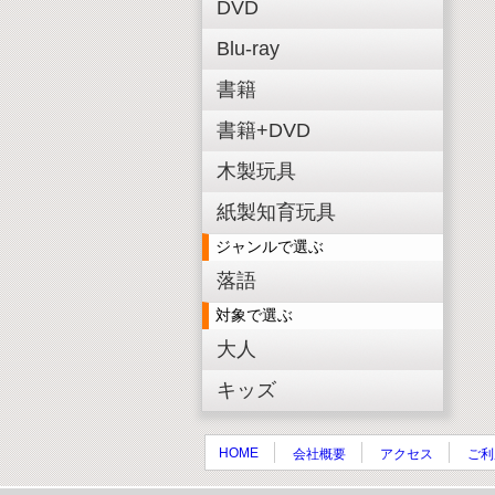
DVD
Blu-ray
書籍
書籍+DVD
木製玩具
紙製知育玩具
ジャンルで選ぶ
落語
対象で選ぶ
大人
キッズ
HOME
会社概要
アクセス
ご利