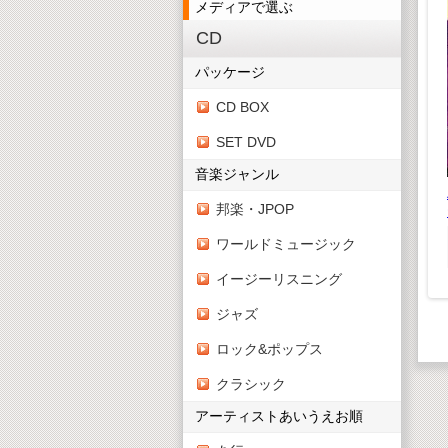
メディアで選ぶ
CD
ジグソーパズル かわ
パッケージ
いいどうぶつ
ータ式コー
¥ 660(税込)
CD BOX
フトキット
¥600(税抜)
SET DVD
トムとジェリー「セレ
,628(税込)
クト」
,480(税抜)
音楽ジャンル
¥ 1,980(税込)
¥1,800(税抜)
邦楽・JPOP
ワールドミュージック
イージーリスニング
ジャズ
ロック&ポップス
クラシック
アーティストあいうえお順