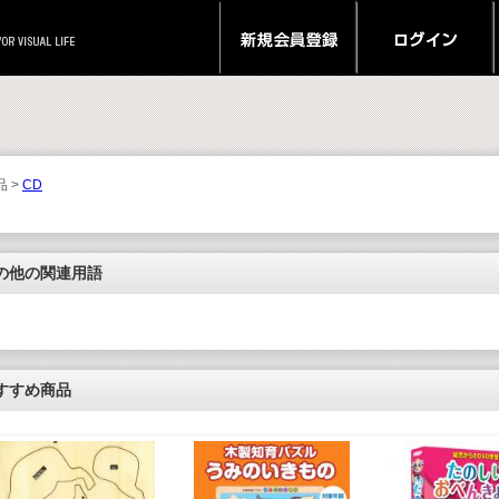
品 >
CD
の他の関連用語
すすめ商品