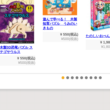
遊んで学べる！ 木製
知育パズル うみのい
きもの
¥ 550(税込)
たのしいおべん
¥500(税抜)
¥ 1,9
¥1,8
木製3D恐竜パズル ス
テゴサウルス
¥ 550(税込)
¥500(税抜)