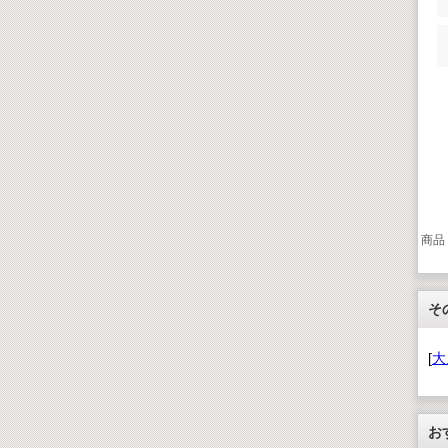
商品
そ
[
大
お