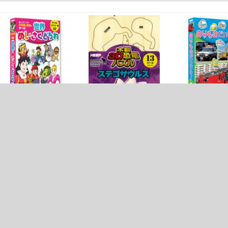
世界めいさくどうわ
のりものだいす
(デジタルリマスター
¥ 1,9
版）
¥1,8
木製3D恐竜パズル ス
¥ 1,980(税込)
テゴサウルス
¥1,800(税抜)
¥ 550(税込)
¥500(税抜)