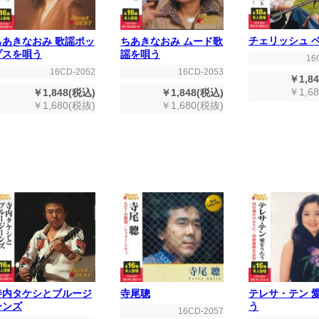
チェリッシュ 
ちあきなおみ 歌謡ポッ
ちあきなおみ ムード歌
プスを唄う
謡を唄う
16
16CD-2052
16CD-2053
￥1,8
￥1,6
￥1,848(税込)
￥1,848(税込)
￥1,680(税抜)
￥1,680(税抜)
寺内タケシとブルージ
寺尾聰
テレサ・テン 
ーンズ
う
16CD-2057