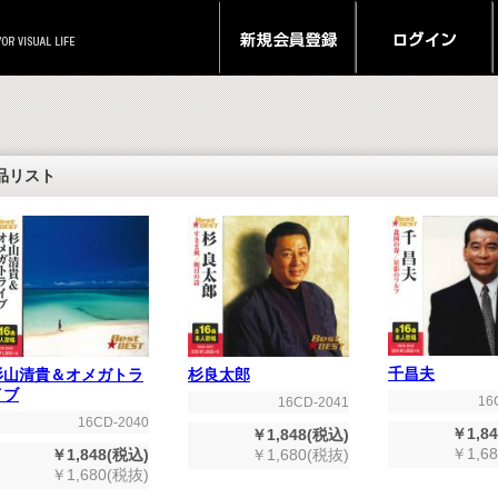
品リスト
千昌夫
杉山清貴＆オメガトラ
杉良太郎
イブ
16
16CD-2041
16CD-2040
￥1,8
￥1,848(税込)
￥1,6
￥1,848(税込)
￥1,680(税抜)
￥1,680(税抜)