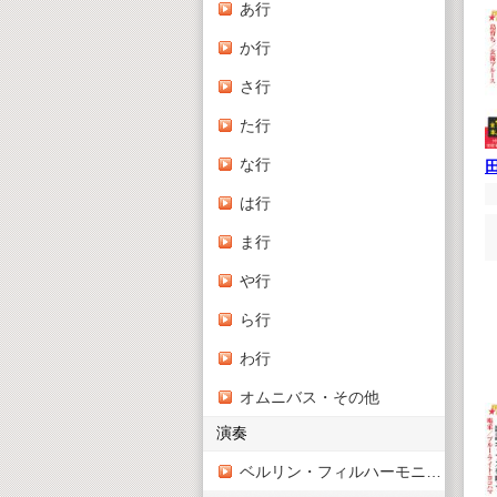
あ行
か行
さ行
た行
な行
は行
ま行
や行
ら行
わ行
オムニバス・その他
演奏
ベルリン・フィルハーモニー管弦楽団