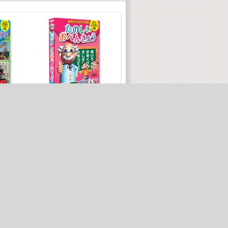
世
D
木製ダイヤル式金庫型
き
たのしいおべんきょう
貯金箱 クラフトキッ
ト
80(税込)
¥ 1,980(税込)
00(税抜)
¥1,800(税抜)
¥ 2,178(税込)
¥1,980(税抜)
ページ最上部へ