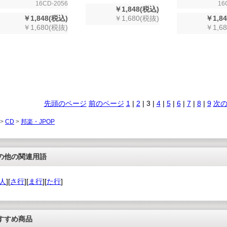
16CD-2056
16
￥1,848(税込)
￥1,848(税込)
￥1,680(税抜)
￥1,8
￥1,680(税抜)
￥1,6
先頭のページ
前のページ
1
|
2
|
3
|
4
|
5
|
6
|
7
|
8
|
9
次
 >
CD
>
邦楽・JPOP
の他の関連用語
人
][
さ行
][
ま行
][
た行
]
すすめ商品