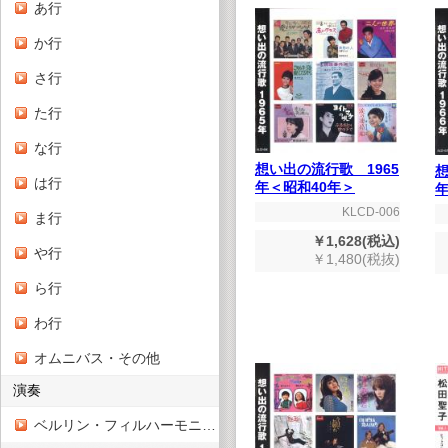
あ行
か行
さ行
た行
な行
想い出の流行歌 1965
想
は行
年＜昭和40年＞
年
KLCD-006
ま行
￥1,628(税込)
や行
￥1,480(税抜)
ら行
わ行
オムニバス・その他
演奏
ベルリン・フィルハーモニー管弦楽団