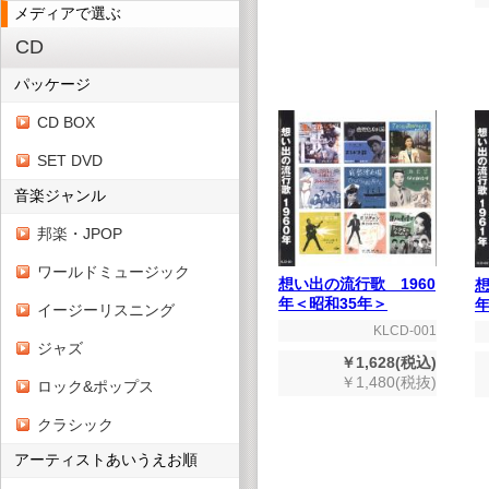
メディアで選ぶ
CD
パッケージ
CD BOX
SET DVD
音楽ジャンル
邦楽・JPOP
ワールドミュージック
想い出の流行歌 1960
想
年＜昭和35年＞
年
イージーリスニング
KLCD-001
ジャズ
￥1,628(税込)
￥1,480(税抜)
ロック&ポップス
クラシック
アーティストあいうえお順