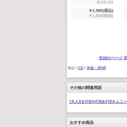
KLCD-104
￥1,980(税込)
￥1,800(税抜)
先頭のページ
商品 >
CD
>
邦楽・JPOP
その他の関連用語
[
大人
][
ま行
][
や行
][
あ行
][
オムニ
おすすめ商品