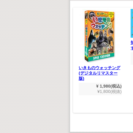
世界遺産 大全集
！ 木製
DVD100枚セット
こんちゅ
¥ 19,800(税込)
¥18,000(税抜)
550(税込)
いきものウォッチング
500(税抜)
(デジタルリマスター
版)
¥ 1,980(税込)
¥1,800(税抜)