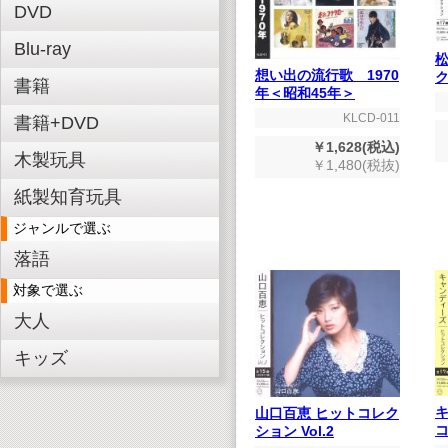
DVD
Blu-ray
想い出の流行歌 1970
ク
書籍
年＜昭和45年＞
KLCD-011
書籍+DVD
￥1,628(税込)
木製玩具
￥1,480(税抜)
紙製知育玩具
ジャンルで選ぶ
落語
対象で選ぶ
大人
キッズ
山口百恵 ヒットコレク
ション Vol.2