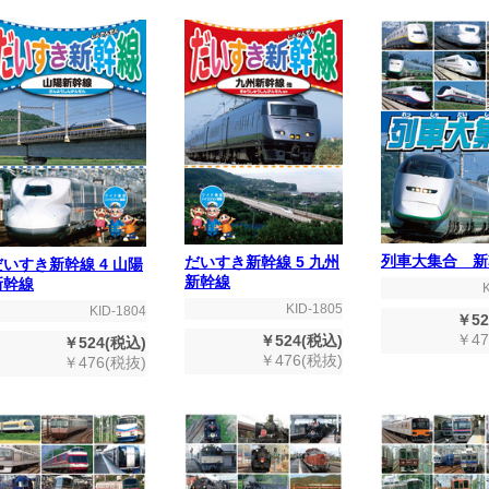
列車大集合 新
だいすき新幹線 5 九州
だいすき新幹線 4 山陽
新幹線
新幹線
KID-1805
KID-1804
￥52
￥47
￥524(税込)
￥524(税込)
￥476(税抜)
￥476(税抜)