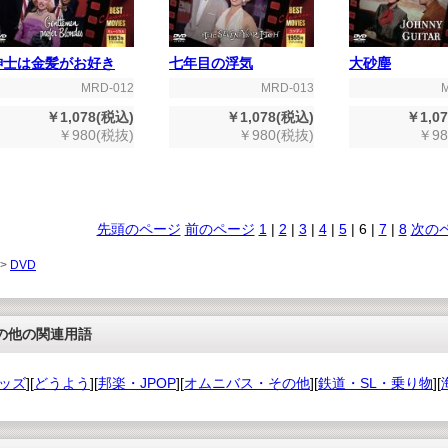
紳士は金髪がお好き
七年目の浮気
大砂塵
MRD-012
MRD-013
￥1,078(税込)
￥1,078(税込)
￥1,0
￥980(税抜)
￥980(税抜)
￥98
先頭のページ
前のページ
1
|
2
|
3
|
4
|
5
|
6
|
7
|
8
次の
 >
DVD
の他の関連用語
ッズ
][
どうよう
][
邦楽・JPOP
][
オムニバス・その他
][
鉄道・SL・乗り物
][