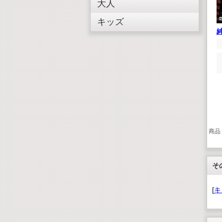
大人
キッズ
商品
そ
[
キ