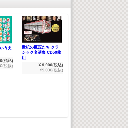
世紀の巨匠たち クラ
いうえ
シック名演集 CD50枚
組
80(税込)
¥ 9,900(税込)
00(税抜)
¥9,000(税抜)
日
ジ
木製3D恐竜パズル テ
ィラノサウルス
¥ 550(税込)
¥500(税抜)