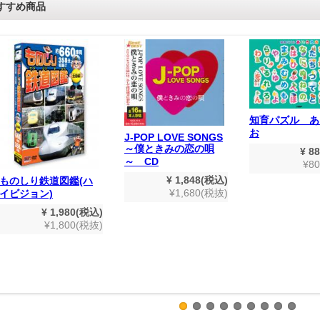
すすめ商品
知育パズル あ
お
J-POP LOVE SONGS
～僕ときみの恋の唄
¥ 8
～ CD
¥8
¥ 1,848(税込)
ものしり鉄道図鑑(ハ
¥1,680(税抜)
イビジョン)
¥ 1,980(税込)
¥1,800(税抜)