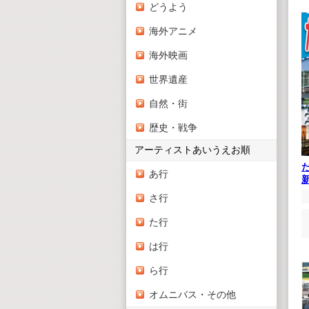
どうよう
海外アニメ
海外映画
世界遺産
自然・街
歴史・戦争
アーティストあいうえお順
あ行
さ行
た行
は行
ら行
オムニバス・その他