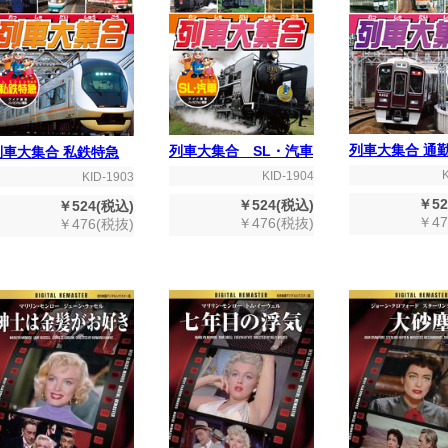
列車大集合 通
列車大集合 SL・汽車
列車大集合 私鉄特急
KID-1904
KID-1903
￥52
￥524(税込)
￥524(税込)
￥47
￥476(税抜)
￥476(税抜)