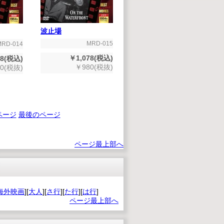
波止場
MRD-015
MRD-014
￥1,078(税込)
78(税込)
￥980(税抜)
0(税抜)
ページ
最後のページ
ページ最上部へ
海外映画
][
大人
][
さ行
][
た行
][
は行
]
ページ最上部へ