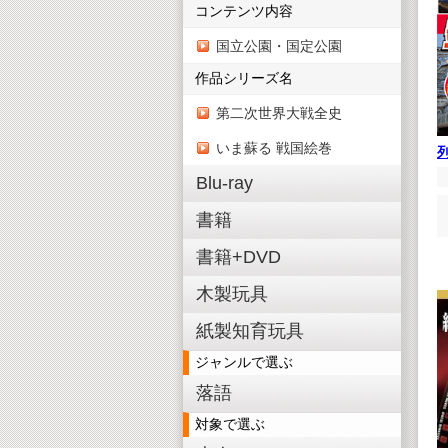
コンテンツ内容
国立公園・国定公園
作品シリーズ名
第二次世界大戦全史
いま蘇る 戦国絵巻
Blu-ray
書籍
書籍+DVD
木製玩具
紙製知育玩具
ジャンルで選ぶ
落語
対象で選ぶ