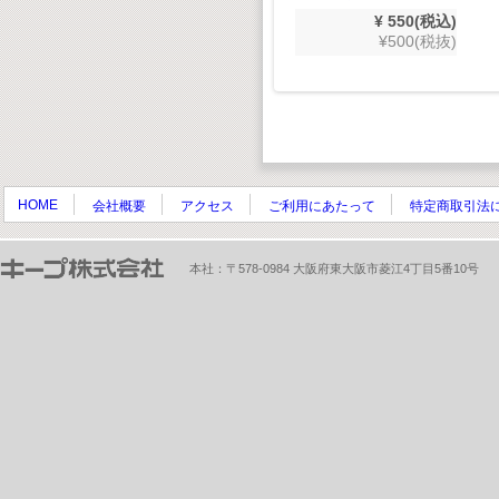
800(税抜)
¥ 550(税込)
¥500(税抜)
HOME
会社概要
アクセス
ご利用にあたって
特定商取引法
本社：〒578-0984 大阪府東大阪市菱江4丁目5番10号