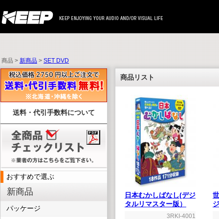
商品 >
新商品
>
SET DVD
商品リスト
送料・代引手数料について
おすすめで選ぶ
新商品
日本むかしばなし(デジ
タルリマスター版）
パッケージ
3RKI-4001