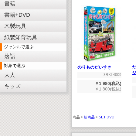
書籍
書籍+DVD
木製玩具
紙製知育玩具
ジャンルで選ぶ
落語
対象で選ぶ
のりものだいすき
大人
3RKI-4009
￥1,980(税込)
キッズ
￥1,800(税抜)
商品 >
新商品
>
SET DVD