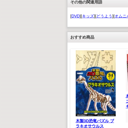
その他の関連用語
[
DVD
][
キッズ
][
どうよう
][
オムニ
おすすめ商品
ジグソーパズル おい
しいたべもの
¥ 660(税込)
¥600(税抜)
ごのうた
マスター
木製3D恐竜パズル ブ
,980(税込)
ラキオサウルス