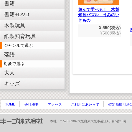
書籍
恐竜
ジグソーパズル はた
遊んで学べる！ 木製
らくのりもの
880(税込)
書籍+DVD
知育パズル うみのい
800(税抜)
¥ 660(税込)
きもの
¥600(税抜)
木製玩具
¥ 550(税込)
¥500(税抜)
紙製知育玩具
ジャンルで選ぶ
落語
対象で選ぶ
大人
キッズ
HOME
会社概要
アクセス
ご利用にあたって
特定商取引法
本社：〒578-0984 大阪府東大阪市菱江4丁目5番10号