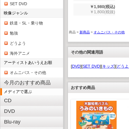
SET DVD
￥1,980(税込)
￥1,800(税抜)
映像ジャンル
鉄道・SL・乗り物
商品 >
新商品
>
オムニバス・その他
勉強
どうよう
その他の関連用語
海外アニメ
アーティストあいうえお順
[
DVD
][
SET DVD
][
キッズ
][
どうよ
オムニバス・その他
今月のおすすめ商品
おすすめ商品
メディアで選ぶ
CD
DVD
Blu-ray